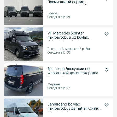
Премиальный сервис
круглосуточно по Узб
Бухара
Сегодня в 13:09
VIP Mercedes Sprinter
mikroavtobusi Uz buylab
delegatsiya safar tur un
Ташкент, Алмазарский район
Сегодня в 13:08
Трансфер Экскурсии по
Ферганской долине:Фергана
Коканд Маргилан Риштан
Фергана
Сегодня в 13:07
Samarqand bo'ylab
mikroavtobus xizmatlari Oxalik
MingArcha Amonquton